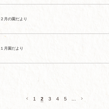
２月の園だより
１月園だより
1
2
3
4
5
...