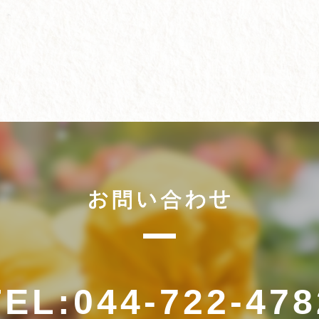
TEL
:
044-722-478