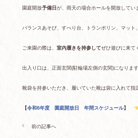
園庭開放
予備日
が、雨天の場合ホールを開放してい
バランスあそび、すべり台、トランポリン、マット
ご来園の際は、
室内履きを持参して
ぜひ遊びに来て
出入り口は、正面玄関(駐輪場左側の玄関)になりま
靴袋を持参いただき、履いていた靴は袋に入れて指
【
令和6年度 園庭開放日 年間スケジュール
】
前の記事へ