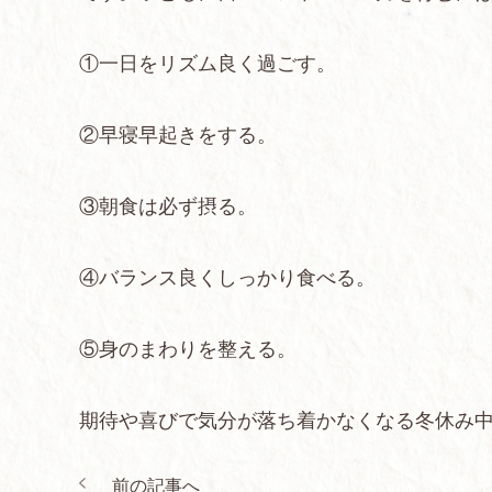
①一日をリズム良く過ごす。
②早寝早起きをする。
③朝食は必ず摂る。
④バランス良くしっかり食べる。
⑤身のまわりを整える。
期待や喜びで気分が落ち着かなくなる冬休み
前の記事へ