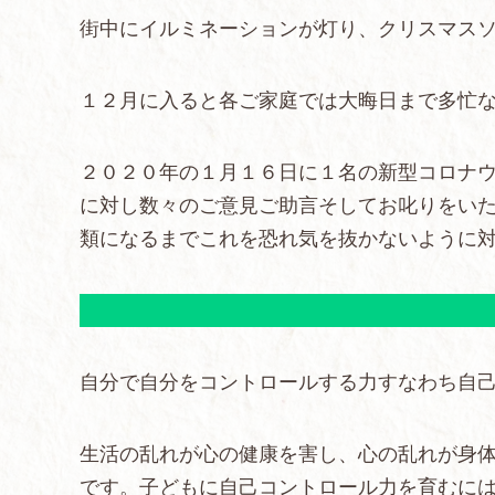
街中にイルミネーションが灯り、クリスマス
１２月に入ると各ご家庭では大晦日まで多忙
２０２０年の１月１６日に１名の新型コロナ
に対し数々のご意見ご助言そしてお叱りをい
類になるまでこれを恐れ気を抜かないように
自分で自分をコントロールする力すなわち自
生活の乱れが心の健康を害し、心の乱れが身
です。子どもに自己コントロール力を育むに