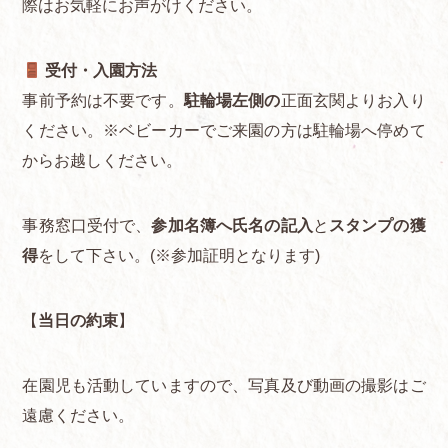
際はお気軽にお声がけください。
受付・入園方法
事前予約は不要です。
駐輪場左側の
正面玄関よりお入り
ください。※ベビーカーでご来園の方は駐輪場へ停めて
からお越しください。
事務窓口受付で、
参加名簿へ氏名の記入
と
スタンプの獲
得
をして下さい。(※参加証明となります)
【
当日の約束
】
在園児も活動していますので、写真及び動画の撮影はご
遠慮ください。