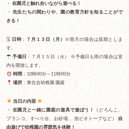
・
在園児と触れ合いながら遊べる！
・
先生たちの関わりや、園の教育方針を知ることがで
きる！
🗓
日時
：
７月１３日（月）
※雨天の場合は延期としま
す。
☂
予備日
：７月１５日（火） ※予備日も雨の場合は室
内を開放します。
時間
：10時00分～11時00分
場所
：東住吉幼稚園 園庭
当日の内容
・
在園児と一緒に園庭の遊具で遊ぼう！
（どろんこ、
ブランコ、すべり台、お砂場 、池ビオトープなど）
自
由遊びで幼稚園の雰囲気を体験！