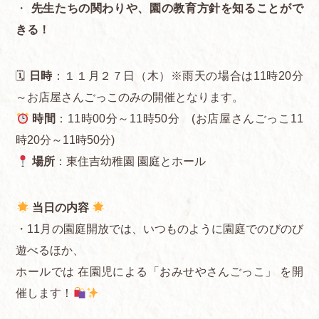
・
先生たちの関わりや、園の教育方針を知ることがで
きる！
🗓
日時
：１１月２７日（木）※雨天の場合は11時20分
～お店屋さんごっこのみの開催となります。
時間
：11時00分～11時50分 (お店屋さんごっこ11
時20分～11時50分)
場所
：東住吉幼稚園 園庭とホール
当日の内容
・11月の園庭開放では、いつものように園庭でのびのび
遊べるほか、
ホールでは 在園児による「おみせやさんごっこ」 を開
催します！